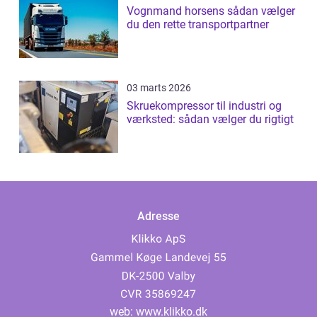
Vognmand horsens sådan vælger
du den rette transportpartner
03 marts 2026
Skruekompressor til industri og
værksted: sådan vælger du rigtigt
Adresse
web:
www.klikko.dk