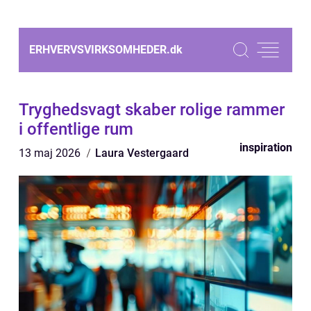
ERHVERVSVIRKSOMHEDER.
dk
Tryghedsvagt skaber rolige rammer
i offentlige rum
inspiration
13 maj 2026
Laura Vestergaard