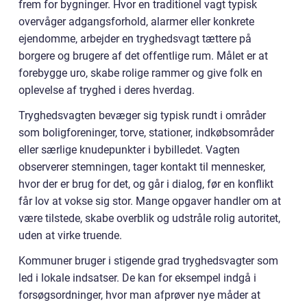
frem for bygninger. Hvor en traditionel vagt typisk
overvåger adgangsforhold, alarmer eller konkrete
ejendomme, arbejder en tryghedsvagt tættere på
borgere og brugere af det offentlige rum. Målet er at
forebygge uro, skabe rolige rammer og give folk en
oplevelse af tryghed i deres hverdag.
Tryghedsvagten bevæger sig typisk rundt i områder
som boligforeninger, torve, stationer, indkøbsområder
eller særlige knudepunkter i bybilledet. Vagten
observerer stemningen, tager kontakt til mennesker,
hvor der er brug for det, og går i dialog, før en konflikt
får lov at vokse sig stor. Mange opgaver handler om at
være tilstede, skabe overblik og udstråle rolig autoritet,
uden at virke truende.
Kommuner bruger i stigende grad tryghedsvagter som
led i lokale indsatser. De kan for eksempel indgå i
forsøgsordninger, hvor man afprøver nye måder at