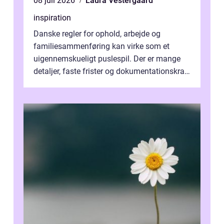
08 juli 2026
Laura Vestergaard
inspiration
Danske regler for ophold, arbejde og
familiesammenføring kan virke som et
uigennemskueligt puslespil. Der er mange
detaljer, faste frister og dokumentationskrav,
og en lille fejl kan forsinke en sag i...