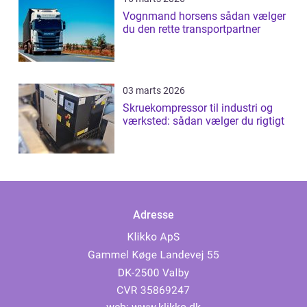
Vognmand horsens sådan vælger
du den rette transportpartner
03 marts 2026
Skruekompressor til industri og
værksted: sådan vælger du rigtigt
Adresse