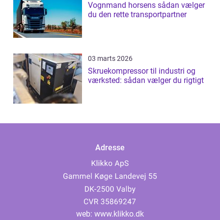
Vognmand horsens sådan vælger
du den rette transportpartner
03 marts 2026
Skruekompressor til industri og
værksted: sådan vælger du rigtigt
Adresse
web:
www.klikko.dk