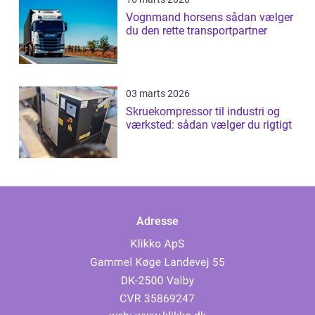
Vognmand horsens sådan vælger
du den rette transportpartner
03 marts 2026
Skruekompressor til industri og
værksted: sådan vælger du rigtigt
Adresse