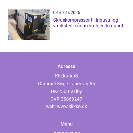
03 marts 2026
Skruekompressor til industri og
værksted: sådan vælger du rigtigt
Adresse
web:
www.klikko.dk
Menu