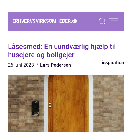
ERHVERVSVIRKSOMHEDER.
dk
Låsesmed: En uundværlig hjælp til
husejere og boligejer
inspiration
26 juni 2023
Lars Pedersen