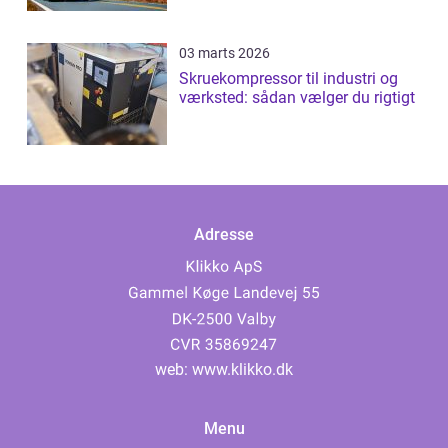
03 marts 2026
Skruekompressor til industri og
værksted: sådan vælger du rigtigt
Adresse
web:
www.klikko.dk
Menu