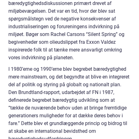
bæredygtighedsdiskussionen primært drevet af
miljøbevægelsen. Det var en tid, hvor der blev sat
spørgsmålstegn ved de negative konsekvenser af
industrialiseringen og forureningens indvirkning på
miljøet. Bøger som Rachel Carsons “Silent Spring” og
begivenheder som olieudslippet fra Exxon Valdez
inspirerede folk til at tænke mere ansvarligt omkring
vores indvirkning på planeten.
I 1980’erne og 1990’erne blev begrebet bæredygtighed
mere mainstream, og det begyndte at blive en integreret
del af politik og styring på globalt og nationalt plan.
Den Brundtland-rapport, udarbejdet af FN i 1987,
definerede begrebet bæredygtig udvikling som at
“tække de nuværende behov uden at bringe fremtidige
generationers muligheder for at dække deres behov i
fare.” Dette blev et grundlæggende princip og bidrog til
at skabe en international bevidsthed om
bæredygtighedsudfordringen.