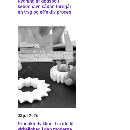
Rydning af dødsbo i
københavn sådan foregår
en tryg og effektiv proces
03 juli 2026
Produktudvikling: fra idé til
virkelighed i den moderne