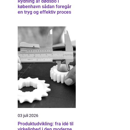
Rydning af dødsbo i
københavn sådan foregår
en tryg og effektiv proces
03 juli 2026
Produktudvikling: fra idé til
virkelighed i den moderne