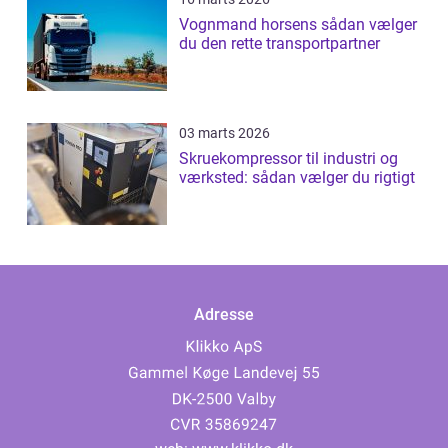
Vognmand horsens sådan vælger
du den rette transportpartner
03 marts 2026
Skruekompressor til industri og
værksted: sådan vælger du rigtigt
Adresse