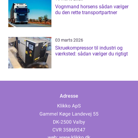
Vognmand horsens sådan vælger
du den rette transportpartner
03 marts 2026
Skruekompressor til industri og
værksted: sådan vælger du rigtigt
Adresse
web:
www.klikko.dk