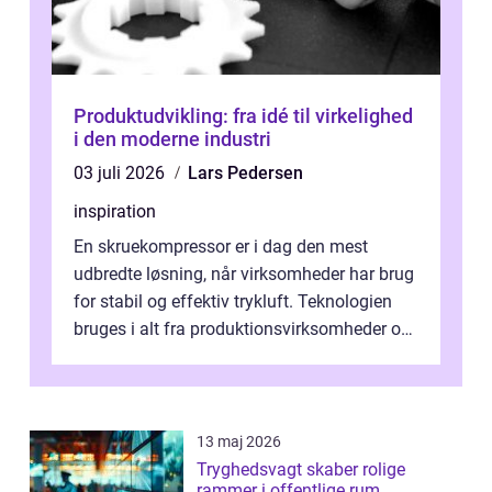
Produktudvikling: fra idé til virkelighed
i den moderne industri
03 juli 2026
Lars Pedersen
inspiration
En skruekompressor er i dag den mest
udbredte løsning, når virksomheder har brug
for stabil og effektiv trykluft. Teknologien
bruges i alt fra produktionsvirksomheder og
værksteder til autobranchen, h...
13 maj 2026
Tryghedsvagt skaber rolige
rammer i offentlige rum