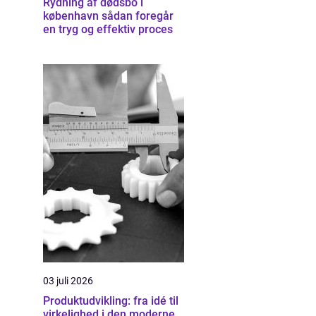
Rydning af dødsbo i
københavn sådan foregår
en tryg og effektiv proces
03 juli 2026
Produktudvikling: fra idé til
virkelighed i den moderne