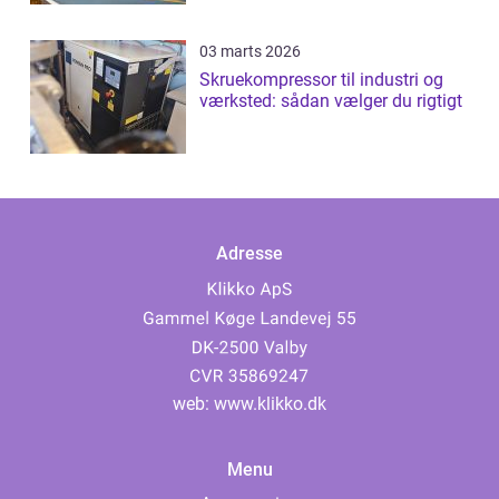
03 marts 2026
Skruekompressor til industri og
værksted: sådan vælger du rigtigt
Adresse
web:
www.klikko.dk
Menu