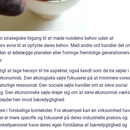
strategiske tilgang til at møde nutidens behov uden at
rs evne til at opfylde deres behov. Med andre ord handler det o
n at ødelægge planeten eller forringe fremtidige generationers
v.
gt at tage hensyn til tre aspekter, også kendt som de tre søjler i
økonomisk. Den økologiske søjle fokuserer på at minimere vore
turlige ressourcer. Den sociale søjle handler om at sikre social
ling. Den økonomiske søjle drejer sig om at sikre økonomisk væks
arbejder hen imod bæredygtighed.
re i forskellige kontekster. For eksempel kan en virksomhed ha
r er mere specifik og fokuseret på deres industrielle praksis og
keltpersoner have deres egen forståelse af bæredygtighed og