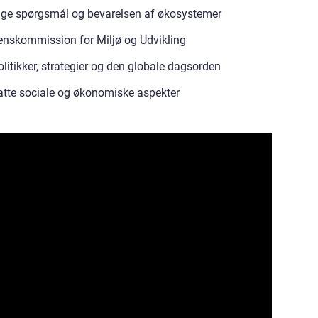
ge spørgsmål og bevarelsen af økosystemer
enskommission for Miljø og Udvikling
litikker, strategier og den globale dagsorden
fatte sociale og økonomiske aspekter