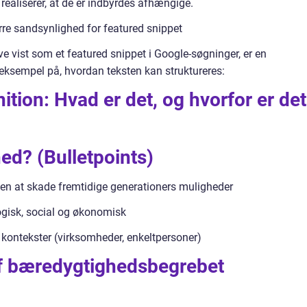
ealiserer, at de er indbyrdes afhængige.
ørre sandsynlighed for featured snippet
ve vist som et featured snippet i Google-søgninger, er en
t eksempel på, hvordan teksten kan struktureres:
tion: Hvad er det, og hvorfor er det
ed? (Bulletpoints)
n at skade fremtidige generationers muligheder
logisk, social og økonomisk
e kontekster (virksomheder, enkeltpersoner)
 af bæredygtighedsbegrebet