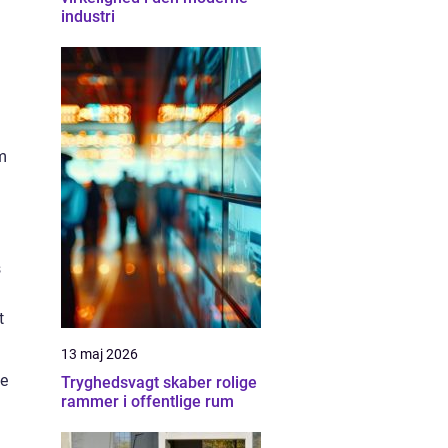
industri
m
s
t
13 maj 2026
ve
Tryghedsvagt skaber rolige
rammer i offentlige rum