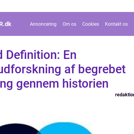
R.
dk
Annoncering
Om os
Cookies
Kontakt os
Definition: En
dforskning af begrebet
ing gennem historien
redaktio