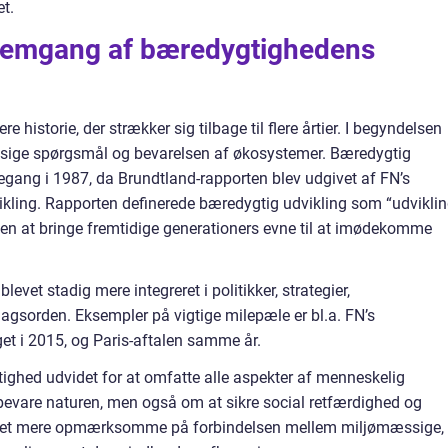
et.
nnemgang af bæredygtighedens
historie, der strækker sig tilbage til flere årtier. I begyndelsen
ssige spørgsmål og bevarelsen af økosystemer. Bæredygtig
gang i 1987, da Brundtland-rapporten blev udgivet af FN’s
kling. Rapporten definerede bæredygtig udvikling som “udviklin
 at bringe fremtidige generationers evne til at imødekomme
vet stadig mere integreret i politikker, strategier,
gsorden. Eksempler på vigtige milepæle er bl.a. FN’s
t i 2015, og Paris-aftalen samme år.
tighed udvidet for at omfatte alle aspekter af menneskelig
 bevare naturen, men også om at sikre social retfærdighed og
evet mere opmærksomme på forbindelsen mellem miljømæssige,