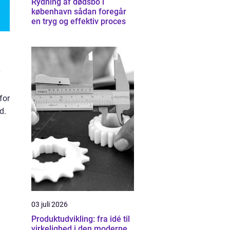
Rydning af dødsbo i
københavn sådan foregår
en tryg og effektiv proces
for
d.
03 juli 2026
Produktudvikling: fra idé til
virkelighed i den moderne