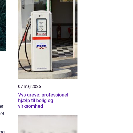
07 maj 2026
Vvs greve: professionel
hjælp til bolig og
er
virksomhed
et
 og