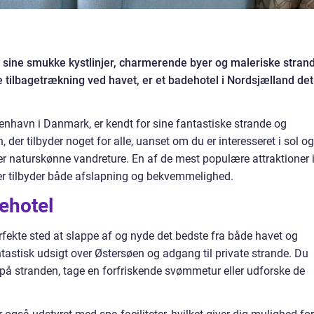
 sine smukke kystlinjer, charmerende byer og maleriske stran
 tilbagetrækning ved havet, er et badehotel i Nordsjælland det
enhavn i Danmark, er kendt for sine fantastiske strande og
 der tilbyder noget for alle, uanset om du er interesseret i sol og
er naturskønne vandreture. En af de mest populære attraktioner 
er tilbyder både afslapning og bekvemmelighed.
ehotel
rfekte sted at slappe af og nyde det bedste fra både havet og
antastisk udsigt over Østersøen og adgang til private strande. Du
på stranden, tage en forfriskende svømmetur eller udforske de