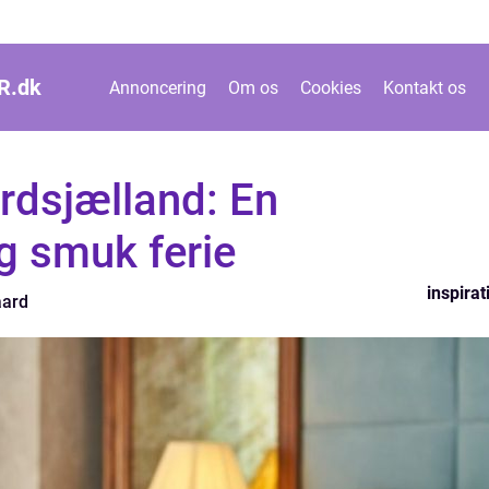
R.
dk
Annoncering
Om os
Cookies
Kontakt os
rdsjælland: En
g smuk ferie
inspirat
aard