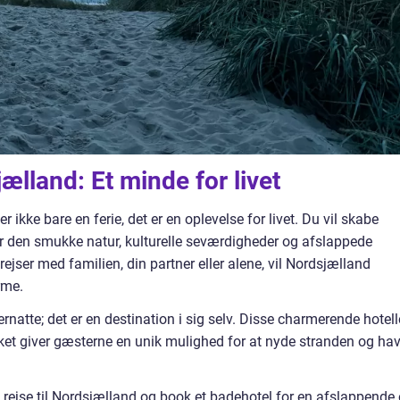
ælland: Et minde for livet
 ikke bare en ferie, det er en oplevelse for livet. Du vil skabe
er den smukke natur, kulturelle seværdigheder og afslappede
jser med familien, din partner eller alene, vil Nordsjælland
rme.
ernatte; det er en destination i sig selv. Disse charmerende hotell
lket giver gæsterne en unik mulighed for at nyde stranden og hav
rejse til Nordsjælland og book et badehotel for en afslappende