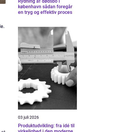
Rydning af dødsbo i
københavn sådan foregår
en tryg og effektiv proces
de.
i
03 juli 2026
Produktudvikling: fra idé til
virkelighed i den moderne