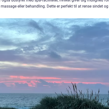
også udstyret med spa-faciliteter, hvilket giver dig mulighed for
assage eller behandling. Dette er perfekt til at rense sindet og