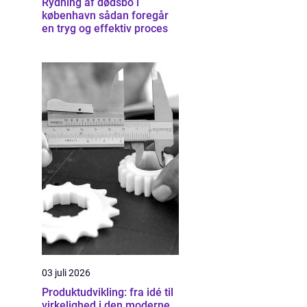
Rydning af dødsbo i
københavn sådan foregår
en tryg og effektiv proces
03 juli 2026
Produktudvikling: fra idé til
virkelighed i den moderne