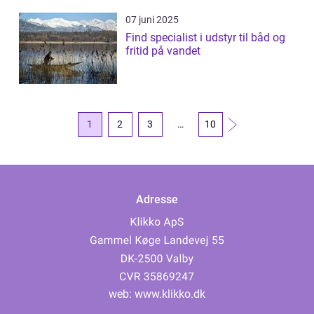
07 juni 2025
Find specialist i udstyr til båd og
fritid på vandet
1
2
3
…
10
Adresse
web:
www.klikko.dk