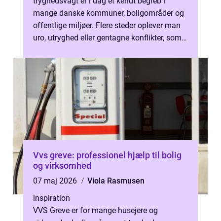
tryghedsvagt er i dag et kendt begreb i
mange danske kommuner, boligområder og
offentlige miljøer. Flere steder oplever man
uro, utryghed eller gentagne konflikter, som
påvirker hverdagen for beboere,...
Vvs greve: professionel hjælp til bolig
og virksomhed
07 maj 2026
Viola Rasmusen
inspiration
VVS Greve er for mange husejere og