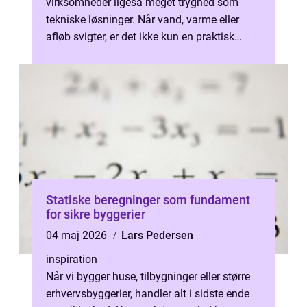
virksomheder ligeså meget tryghed som
tekniske løsninger. Når vand, varme eller
afløb svigter, er det ikke kun en praktisk
udfordring, men noget der påvirker hele hv...
Statiske beregninger som fundament
for sikre byggerier
04 maj 2026
Lars Pedersen
inspiration
Når vi bygger huse, tilbygninger eller større
erhvervsbyggerier, handler alt i sidste ende