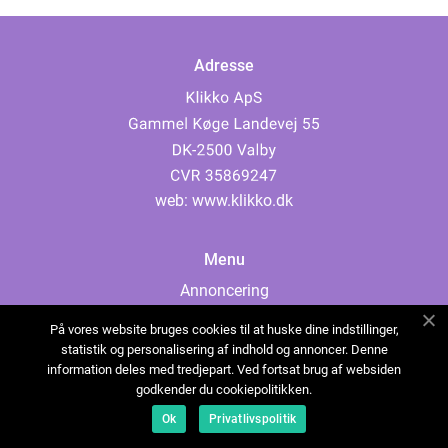
Adresse
web:
www.klikko.dk
Menu
Annoncering
Om os
På vores website bruges cookies til at huske dine indstillinger,
Cookies
statistik og personalisering af indhold og annoncer. Denne
information deles med tredjepart. Ved fortsat brug af websiden
Kontakt os
godkender du cookiepolitikken.
Sitemap
Ok
Privatlivspolitik