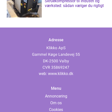
Skruekompressor til industri og
værksted: sådan vælger du rigtigt
Adresse
web:
www.klikko.dk
Menu
Annoncering
Om os
Cookies