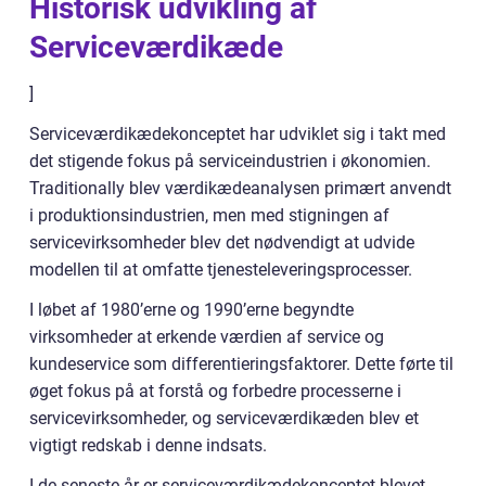
Historisk udvikling af
Serviceværdikæde
]
Serviceværdikædekonceptet har udviklet sig i takt med
det stigende fokus på serviceindustrien i økonomien.
Traditionally blev værdikædeanalysen primært anvendt
i produktionsindustrien, men med stigningen af
servicevirksomheder blev det nødvendigt at udvide
modellen til at omfatte tjenesteleveringsprocesser.
I løbet af 1980’erne og 1990’erne begyndte
virksomheder at erkende værdien af service og
kundeservice som differentieringsfaktorer. Dette førte til
øget fokus på at forstå og forbedre processerne i
servicevirksomheder, og serviceværdikæden blev et
vigtigt redskab i denne indsats.
I de seneste år er serviceværdikædekonceptet blevet