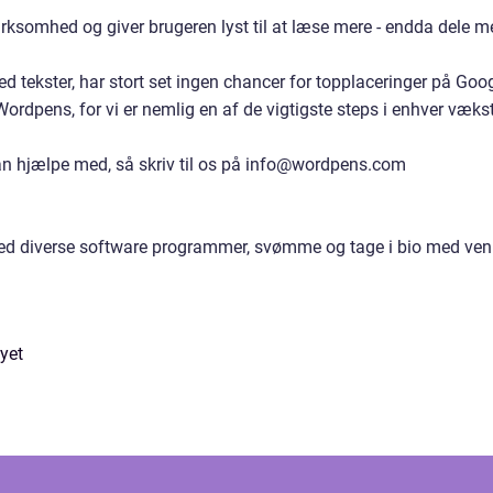
somhed og giver brugeren lyst til at læse mere - endda dele me
 tekster, har stort set ingen chancer for topplaceringer på Goog
 Wordpens, for vi er nemlig en af de vigtigste steps i enhver vækst
an hjælpe med, så skriv til os på info@wordpens.com
e med diverse software programmer, svømme og tage i bio med ven
yet