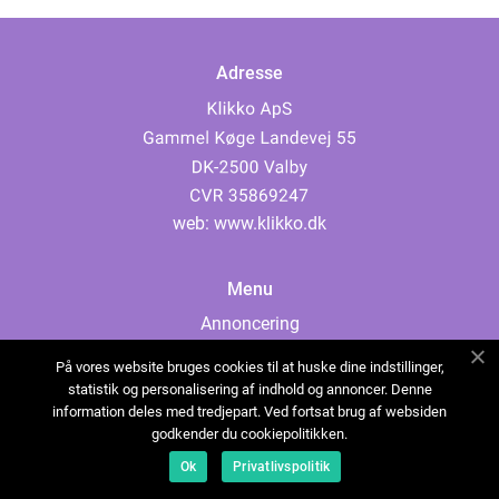
Adresse
web:
www.klikko.dk
Menu
Annoncering
Om os
På vores website bruges cookies til at huske dine indstillinger,
Cookies
statistik og personalisering af indhold og annoncer. Denne
information deles med tredjepart. Ved fortsat brug af websiden
Kontakt os
godkender du cookiepolitikken.
Sitemap
Ok
Privatlivspolitik